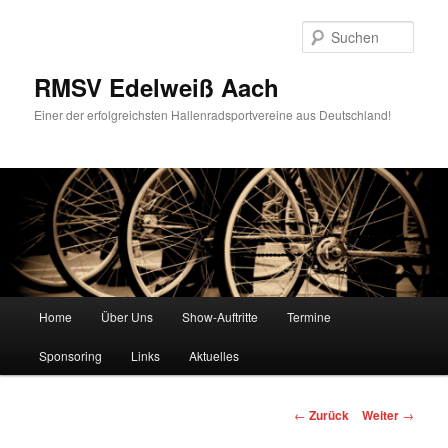
Zum
Inhalt
Such
wechseln
RMSV Edelweiß Aach
Einer der erfolgreichsten Hallenradsportvereine aus Deutschland!
Hauptmenü
Home
Über Uns
Show-Auftritte
Termine
Sponsoring
Links
Aktuelles
Beitrags-
←
Zurück
Weiter
→
Navigation