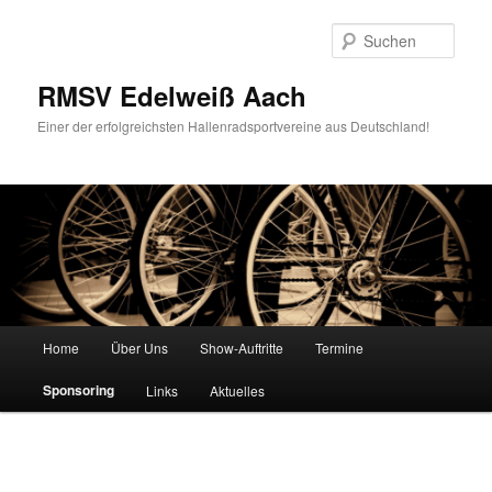
Zum
Inhalt
Such
wechseln
RMSV Edelweiß Aach
Einer der erfolgreichsten Hallenradsportvereine aus Deutschland!
Hauptmenü
Home
Über Uns
Show-Auftritte
Termine
Sponsoring
Links
Aktuelles